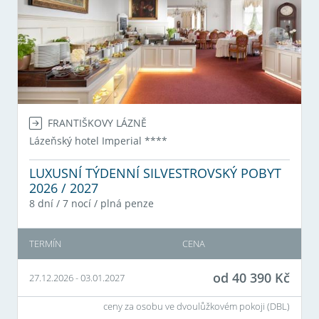
FRANTIŠKOVY LÁZNĚ
Lázeňský hotel Imperial
****
LUXUSNÍ TÝDENNÍ SILVESTROVSKÝ POBYT
2026 / 2027
8 dní / 7 nocí
/
plná penze
TERMÍN
CENA
od
40 390
Kč
27.12.2026
-
03.01.2027
ceny za osobu ve dvoulůžkovém pokoji (
DBL
)