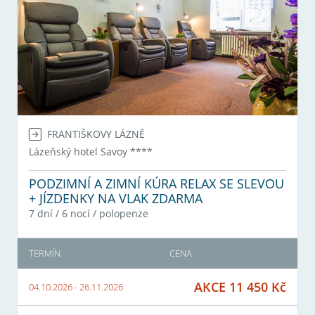
FRANTIŠKOVY LÁZNĚ
Lázeňský hotel Savoy
****
PODZIMNÍ A ZIMNÍ KÚRA RELAX SE SLEVOU
+ JÍZDENKY NA VLAK ZDARMA
7 dní / 6 nocí
/
polopenze
TERMÍN
CENA
AKCE
11 450
Kč
04.10.2026
-
26.11.2026