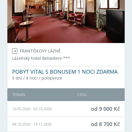
FRANTIŠKOVY LÁZNĚ
Lázeňský hotel Belvedere
***
POBYT VITAL S BONUSEM 1 NOCI ZDARMA
5 dní / 4 noci
/
polopenze
TERMÍN
CENA
od
9 000
Kč
10.05.2026
-
03.10.2026
od
8 700
Kč
04.10.2026
-
14.11.2026