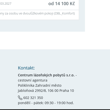
od
14 100
Kč
.03.2027
eny za osobu ve dvoulůžkovém pokoji (
DBL_Komfort
)
Kontakt:
Centrum lázeňských pobytů s.r.o.
-
cestovní agentura
Poliklinika Zahradní město
Jabloňová 2992/8, 106 00 Praha 10
602 321 350
pondělí - pátek: 09:30 - 19:00 hod.