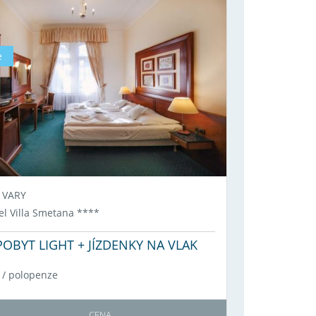
e
 VARY
el Villa Smetana
****
OBYT LIGHT + JÍZDENKY NA VLAK
/
polopenze
CENA