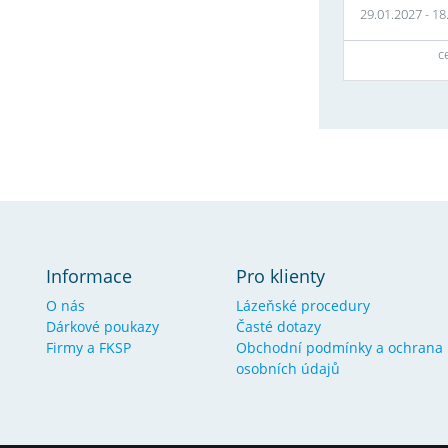
29.01.2027
-
18
c
Informace
Pro klienty
O nás
Lázeňské procedury
Dárkové poukazy
Časté dotazy
Firmy a FKSP
Obchodní podmínky a ochrana
osobních údajů