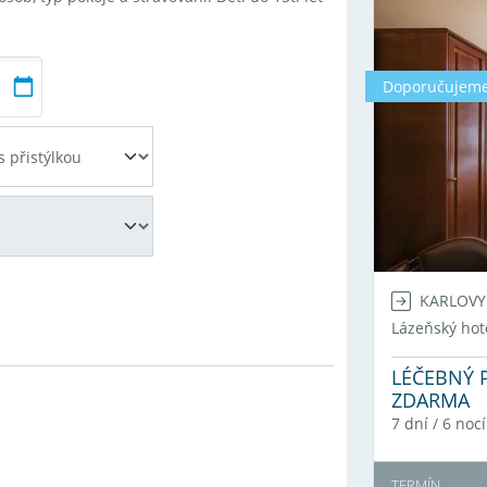
Doporučujem
KARLOVY
Lázeňský hot
LÉČEBNÝ P
ZDARMA
7 dní / 6 nocí
TERMÍN