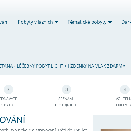
vání
Pobyty v lázních
Tématické pobyty
Dár
ETANA - LÉČEBNÝ POBYT LIGHT + JÍZDENKY NA VLAK ZDARMA
2
3
4
EDNAVATEL
SEZNAM
VOLITEL
POBYTU
CESTUJÍCÍCH
PŘÍPLAT
TOVÁNÍ
ob, typ pokoje a stravování. Děti do 15ti let