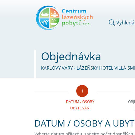
Vyhledá
Objednávka
KARLOVY VARY - LÁZEŇSKÝ HOTEL VILLA SM
1
DATUM / OSOBY
OBJ
UBYTOVÁNÍ
DATUM / OSOBY A UBY
Vyberte datum příjezdu, zadejte počet dospělých os