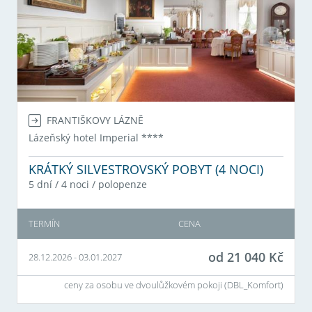
FRANTIŠKOVY LÁZNĚ
Lázeňský hotel Imperial
****
KRÁTKÝ SILVESTROVSKÝ POBYT (4 NOCI)
5 dní / 4 noci
/
polopenze
TERMÍN
CENA
od
21 040
Kč
28.12.2026
-
03.01.2027
ceny za osobu ve dvoulůžkovém pokoji (
DBL_Komfort
)