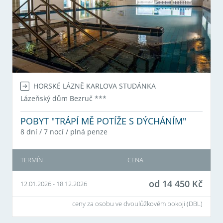
HORSKÉ LÁZNĚ KARLOVA STUDÁNKA
Lázeňský dům Bezruč
***
POBYT "TRÁPÍ MĚ POTÍŽE S DÝCHÁNÍM"
8 dní / 7 nocí
/
plná penze
TERMÍN
CENA
od
14 450
Kč
12.01.2026
-
18.12.2026
ceny za osobu ve dvoulůžkovém pokoji (
DBL
)