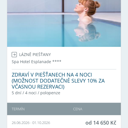
LÁZNĚ PIEŠŤANY
Spa Hotel Esplanade
****
ZDRAVÍ V PIEŠŤANECH NA 4 NOCI
(MOŽNOST DODATEČNÉ SLEVY 10% ZA
VČASNOU REZERVACI)
5 dní / 4 noci
/
polopenze
TERMÍN
CENA
od
14 650
Kč
26.06.2026
-
01.10.2026