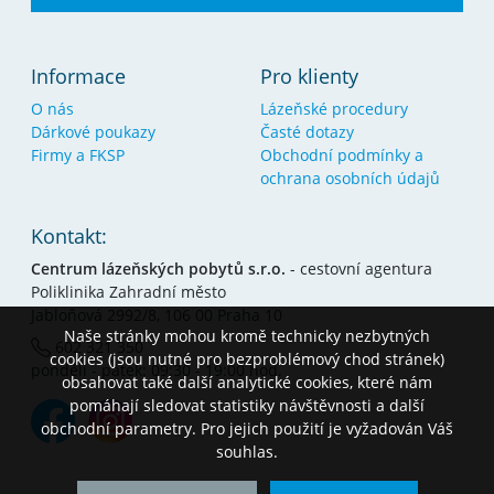
Informace
Pro klienty
O nás
Lázeňské procedury
Dárkové poukazy
Časté dotazy
Firmy a FKSP
Obchodní podmínky a
ochrana osobních údajů
Kontakt:
Centrum lázeňských pobytů s.r.o.
- cestovní agentura
Poliklinika Zahradní město
Jabloňová 2992/8, 106 00 Praha 10
Naše stránky mohou kromě technicky nezbytných
602 321 350
cookies (jsou nutné pro bezproblémový chod stránek)
pondělí - pátek: 09:30 - 19:00 hod.
obsahovat také další analytické cookies, které nám
pomáhají sledovat statistiky návštěvnosti a další
obchodní parametry. Pro jejich použití je vyžadován Váš
souhlas.