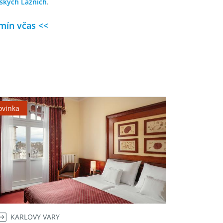
ských Lázních
.
rmín včas <<
ovinka
KARLOVY VARY