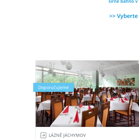
sirné bahno v 
>> Vyberte 
Doporučujeme
LÁZNĚ JÁCHYMOV