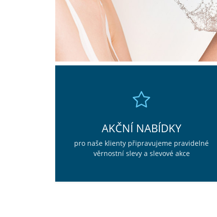
AKČNÍ NABÍDKY
pro naše klienty připravujeme pravidelné
věrnostní slevy a slevové akce