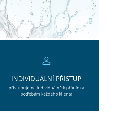
INDIVIDUÁLNÍ PŘÍSTUP
přistupujeme individuálně k přáním a
potřebám každého klienta