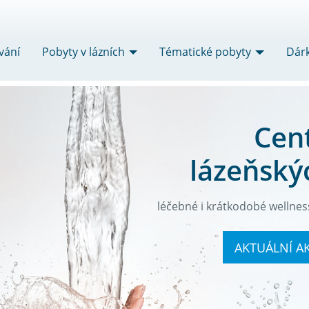
vání
Pobyty v lázních
Tématické pobyty
Dár
Cen
lázeňský
léčebné i krátkodobé wellnes
AKTUÁLNÍ AK