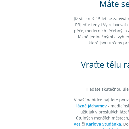
Máte se
Již více než 15 let se zabýv
Přijeďte tedy i Vy relaxovat 
péče, moderních léčebných a 
lázně jedinečnými a vyhled
které jsou určeny pr
Vraťte tělu 
Hledáte skutečnou úlev
V naší nabídce najdete pouze
lázně Jáchymov
- medicínsk
užít jak v proslulých láz
útulných menších městech, 
Ves
či
Karlova Studánka
. Do