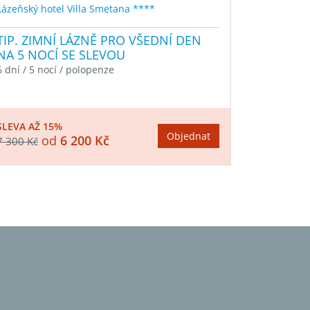
Lázeňský hotel Villa Smetana ****
TIP. ZIMNÍ LÁZNĚ PRO VŠEDNÍ DEN
NA 5 NOCÍ SE SLEVOU
6 dní / 5 nocí / polopenze
SLEVA AŽ 15%
Objednat
od
6 200 Kč
7 300 Kč