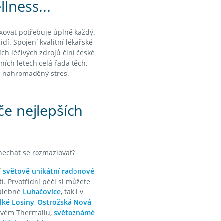
lness...
axovat potřebuje úplně každý.
idí. Spojení kvalitní lékařské
ch léčivých zdrojů činí české
ních letech celá řada těch,
at nahromaděný stres.
če nejlepších
 nechat se rozmazlovat?
í
světově unikátní radonové
. Prvotřídní péči si můžete
alebné
Luhačovice
, tak i v
lké Losiny
,
Ostrožská Nová
ovém Thermaliu,
světoznámé