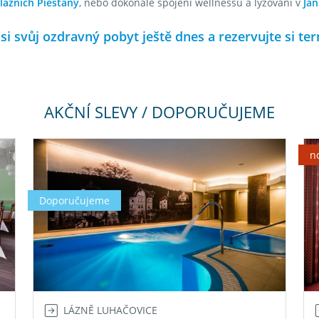
lázních Piešťany
, nebo dokonalé spojení wellnessu a lyžování v
Jan
si svůj ozdravný pobyt ještě dnes a rezervujte si te
AKČNÍ SLEVY / DOPORUČUJEME
n
Doporučujeme
LÁZNĚ LUHAČOVICE