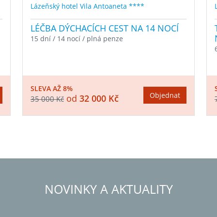
Lázeňský hotel Vila Antoaneta ****
LÉČBA DÝCHACÍCH CEST NA 14 NOCÍ
15 dní / 14 nocí / plná penze
SLEVA AŽ 8%
Objednat
od
32 000 Kč
35 000 Kč
NOVINKY A AKTUALITY