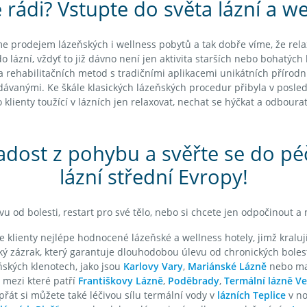
 rádi? Vstupte do světa lázní a wel
áme prodejem lázeňských i wellness pobytů a tak dobře víme, že rel
do lázní, vždyť to již dávno není jen aktivita starších nebo bohatých l
rehabilitačních metod s tradičními aplikacemi unikátních přírodní
ávanými. Ke škále klasických lázeňských procedur přibyla v posled
o klienty toužící v lázních jen relaxovat, nechat se hýčkat a odbour
radost z pohybu a svěřte se do pé
lázní střední Evropy!
u od bolesti, restart pro své tělo, nebo si chcete jen odpočinout a
 klienty nejlépe hodnocené lázeňské a wellness hotely, jimž kraluj
ý zázrak, který garantuje dlouhodobou úlevu od chronických bolestí
eňských klenotech, jako jsou
Karlovy Vary
,
Mariánské Lázně
nebo m
mezi které patří
Františkovy Lázně
,
Poděbrady
,
Termální lázně Ve
přát si můžete také léčivou sílu termální vody v
lázních Teplice
v n