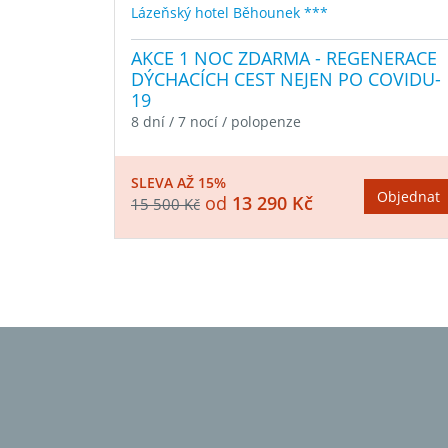
Lázeňský hotel Běhounek ***
AKCE 1 NOC ZDARMA - REGENERACE
DÝCHACÍCH CEST NEJEN PO COVIDU-
19
8 dní / 7 nocí / polopenze
SLEVA AŽ 15%
Objednat
od
13 290 Kč
15 500 Kč