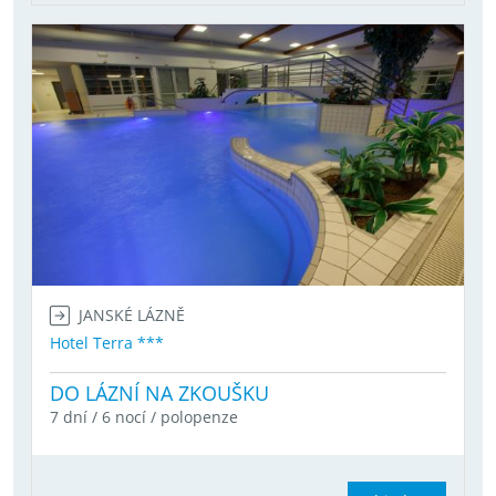
JANSKÉ LÁZNĚ
Hotel Terra ***
DO LÁZNÍ NA ZKOUŠKU
7 dní / 6 nocí / polopenze