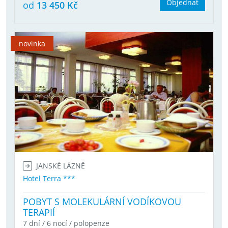
Objednat
od
13 450 Kč
novinka
JANSKÉ LÁZNĚ
Hotel Terra ***
POBYT S MOLEKULÁRNÍ VODÍKOVOU
TERAPIÍ
7 dní / 6 nocí / polopenze