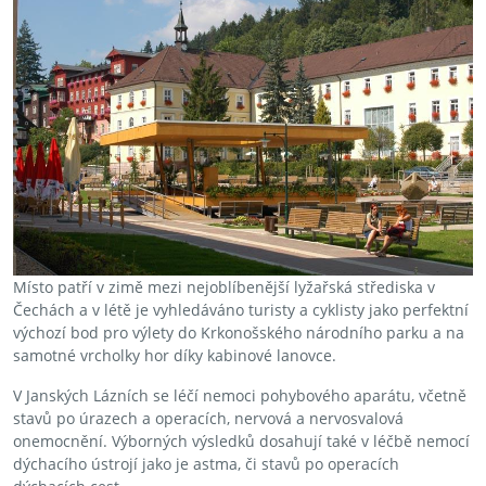
Místo patří v zimě mezi nejoblíbenější lyžařská střediska v
Čechách a v létě je vyhledáváno turisty a cyklisty jako perfektní
výchozí bod pro výlety do Krkonošského národního parku a na
samotné vrcholky hor díky kabinové lanovce.
V Janských Lázních se léčí nemoci pohybového aparátu, včetně
stavů po úrazech a operacích, nervová a nervosvalová
onemocnění. Výborných výsledků dosahují také v léčbě nemocí
dýchacího ústrojí jako je astma, či stavů po operacích