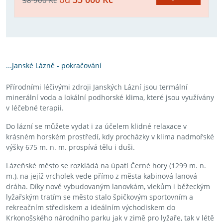
...Janské Lázně - pokračování
Přírodními léčivými zdroji Janských Lázní jsou termální
minerální voda a lokální podhorské klima, které jsou využívány
v léčebné terapii.
Do lázní se můžete vydat i za účelem klidné relaxace v
krásném horském prostředí, kdy procházky v klima nadmořské
výšky 675 m. n. m. prospívá tělu i duši.
Lázeňské město se rozkládá na úpatí Černé hory (1299 m. n.
m.), na jejíž vrcholek vede přímo z města kabinová lanová
dráha. Díky nově vybudovaným lanovkám, vlekům i běžeckým
lyžařským tratím se město stalo špičkovým sportovním a
rekreačním střediskem a ideálním východiskem do
Krkonošského národního parku jak v zimě pro lyžaře, tak v létě