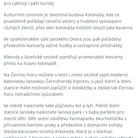
pro cyklisty i pěší turisty.
Kulturním centrem je skvostná budova Kolonády, kde se
pravidelně pořádají taneční večery a hudební vystoupení
různých žánrů, přes den Kolonáda hostům slouží jako kavárna.
Ve společenském sále Janského Dvora jsou pak pořádány
především koncerty vážné hudby a cestopisné přednášky.
Víkendy v lázeňské sezóně zpestřují promenádní koncerty
přímo na hlavní kolonádě.
Na Černou horu můžete v letní i zimní sezóně vyjet moderní
kabinovou lanovkou Černohorský Express, u jejíž horní a dolní
stanice máte možnost zapůjčit si koloběžky a zdolat tak Černou
horu netradičním způsobem.
Ve městě naleznete také půjčovnu kol a lyží. Poblíž dolní
stanice lanovky naleznete lanový park i s baby parkem pro
menší děti. Děti ocení návštěvu Farmaparku Muchomůrka s
přírodními herními prvky a především s domácími zvířaty.
Stezka korunami stromů Krkonoše, která je v dochozí
vzdálenosti 2 kilometry z centra města, nabízí unikátní výhledy