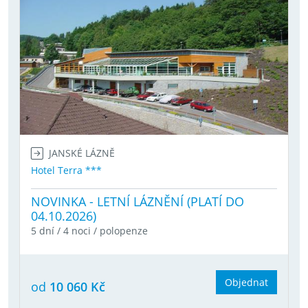
JANSKÉ LÁZNĚ
Hotel Terra ***
NOVINKA - LETNÍ LÁZNĚNÍ (PLATÍ DO
04.10.2026)
5 dní / 4 noci / polopenze
Objednat
od
10 060 Kč