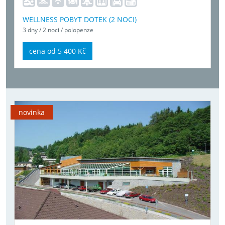
WELLNESS POBYT DOTEK (2 NOCI)
3 dny / 2 noci / polopenze
cena od 5 400 Kč
novinka