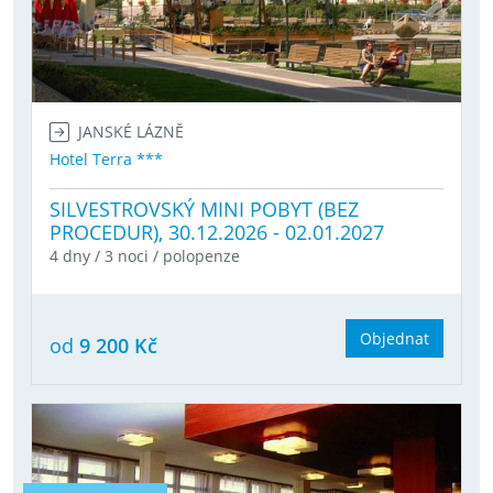
JANSKÉ LÁZNĚ
Hotel Terra ***
SILVESTROVSKÝ MINI POBYT (BEZ
PROCEDUR), 30.12.2026 - 02.01.2027
4 dny / 3 noci / polopenze
Objednat
od
9 200 Kč