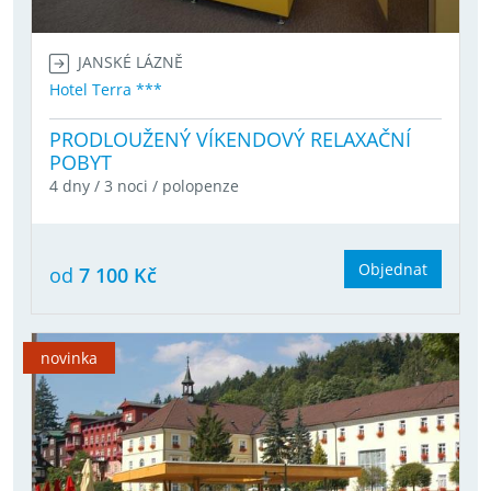
JANSKÉ LÁZNĚ
Hotel Terra ***
PRODLOUŽENÝ VÍKENDOVÝ RELAXAČNÍ
POBYT
4 dny / 3 noci / polopenze
Objednat
od
7 100 Kč
novinka