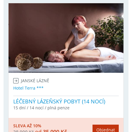
JANSKÉ LÁZNĚ
Hotel Terra ***
LÉČEBNÝ LÁZEŇSKÝ POBYT (14 NOCÍ)
15 dní / 14 nocí / plná penze
SLEVA AŽ 10%
Objednat
od
35 000 Kč
38 900 Kč