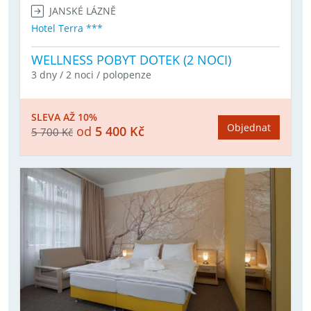
JANSKÉ LÁZNĚ
Hotel Terra ***
WELLNESS POBYT DOTEK (2 NOCI)
3 dny / 2 noci / polopenze
SLEVA AŽ 10%
Objednat
od
5 400 Kč
5 700 Kč