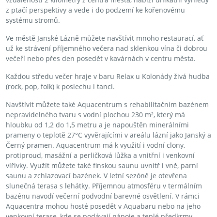
z ptačí perspektivy a vede i do podzemí ke kořenovému
systému stromů.
Ve městě Janské Lázně můžete navštívit mnoho restaurací, ať
už ke strávení příjemného večera nad sklenkou vína či dobrou
večeří nebo přes den posedět v kavárnách v centru města.
Každou středu večer hraje v baru Relax u Kolonády živá hudba
(rock, pop, folk) k poslechu i tanci.
Navštívit můžete také Aquacentrum s rehabilitačním bazénem
nepravidelného tvaru s vodní plochou 230 m², který má
hloubku od 1,2 do 1,5 metru a je napouštěn minerálními
prameny o teplotě 27°C vyvěrajícími v areálu lázní jako Janský a
Černý pramen. Aquacentrum má k využití i vodní clony,
protiproud, masážní a perličková lůžka a vnitřní i venkovní
vířivky. Využít můžete také finskou saunu uvnitř i vně, parní
saunu a zchlazovací bazének. V letní sezóně je otevřena
slunečná terasa s lehátky. Příjemnou atmosféru v termálním
bazénu navodí večerní podvodní barevné osvětlení. V rámci
Aquacentra mohou hosté posedět v Aquabaru nebo na jeho
venkovní terase, kde se podávají nápoje a teplé předkrmy.