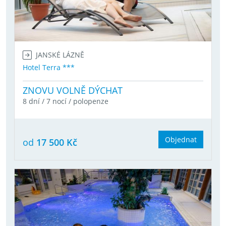
JANSKÉ LÁZNĚ
Hotel Terra ***
ZNOVU VOLNĚ DÝCHAT
8 dní / 7 nocí / polopenze
Objednat
od
17 500 Kč