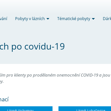
vání
Pobyty v lázních
Tématické pobyty
Dár
ích po covidu-19
ším pro klienty po prodělaném onemocnění COVID-19 a jsou 
ny.
nací
Lázně Jáchymov
Lázně Luhačovice