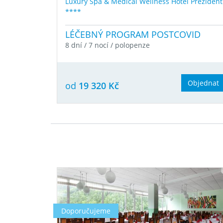
Luxury Spa & Medical Wellness Hotel Prezident
****
LÉČEBNÝ PROGRAM POSTCOVID
8 dní / 7 nocí / polopenze
Objednat
od
19 320 Kč
Doporučujeme