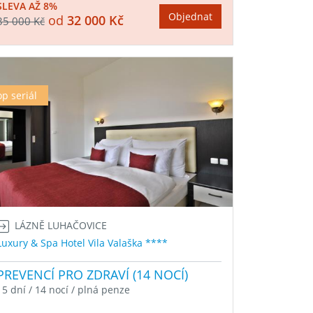
SLEVA AŽ 8%
Objednat
od
32 000 Kč
35 000 Kč
op seriál
LÁZNĚ LUHAČOVICE
Luxury & Spa Hotel Vila Valaška ****
PREVENCÍ PRO ZDRAVÍ (14 NOCÍ)
15 dní / 14 nocí / plná penze