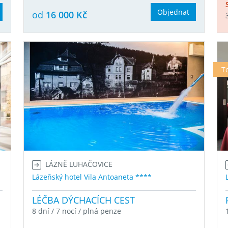
Objednat
od
16 000 Kč
T
LÁZNĚ LUHAČOVICE
Lázeňský hotel Vila Antoaneta ****
LÉČBA DÝCHACÍCH CEST
8 dní / 7 nocí / plná penze