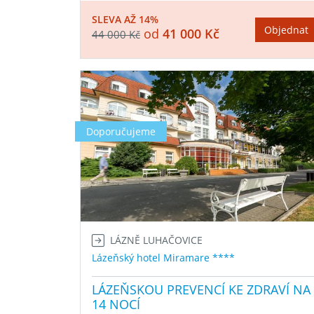
SLEVA AŽ 14%
Objednat
od
41 000 Kč
44 000 Kč
Doporučujeme
LÁZNĚ LUHAČOVICE
Lázeňský hotel Miramare ****
LÁZEŇSKOU PREVENCÍ KE ZDRAVÍ NA
14 NOCÍ