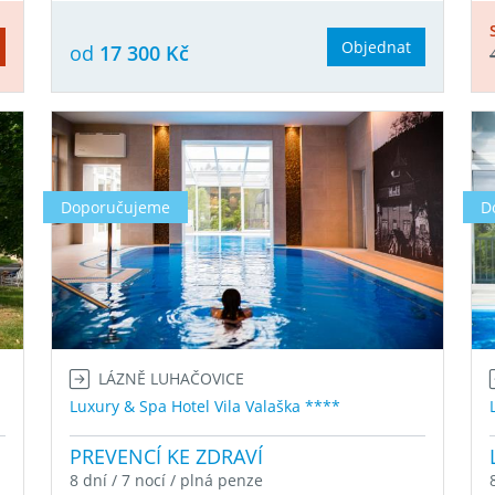
Objednat
od
17 300 Kč
Doporučujeme
D
LÁZNĚ LUHAČOVICE
Luxury & Spa Hotel Vila Valaška ****
PREVENCÍ KE ZDRAVÍ
8 dní / 7 nocí / plná penze