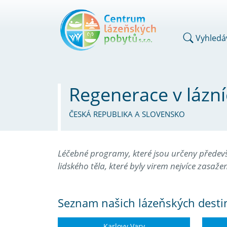
Vyhledá
Regenerace v lázn
ČESKÁ REPUBLIKA A SLOVENSKO
Léčebné programy, které jsou určeny předev
lidského těla, které byly virem nejvíce zasaže
Seznam našich lázeňských desti
Karlovy Vary