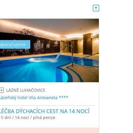
oporučujeme
LÁZNĚ LUHAČOVICE
Lázeňský hotel Vila Antoaneta ****
LÉČBA DÝCHACÍCH CEST NA 14 NOCÍ
15 dní / 14 nocí / plná penze