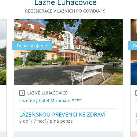
Lázně Luhačovice
REGENERACE V LÁZNÍCH PO COVIDU-19
Doporučujeme
D
LÁZNĚ LUHAČOVICE
Lázeňský hotel Miramare ****
LÁZEŇSKOU PREVENCÍ KE ZDRAVÍ
8 dní / 7 nocí / plná penze