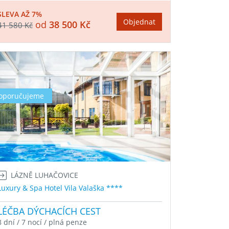
SLEVA AŽ 7%
Objednat
od
38 500 Kč
41 580 Kč
oporučujeme
LÁZNĚ LUHAČOVICE
Luxury & Spa Hotel Vila Valaška ****
LÉČBA DÝCHACÍCH CEST
8 dní / 7 nocí / plná penze