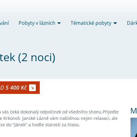
vání
Pobyty v lázních
Tématické pobyty
Dár
ek (2 noci)
OD
5 400 Kč
M
na vás čeká dokonalý odpočinek od všedního shonu.Přijeďte
e Krkonoš. Janské Lázně vám nabídnou nejen relaxaci, ale
se do "Jánek" a hoďte starosti za hlavu.