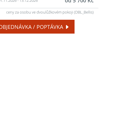
od 5 700 Kč
1.11.2026 - 13.12.2026
ceny za osobu ve dvoulůžkovém pokoji (DBL_Bellis)
OBJEDNÁVKA / POPTÁVKA