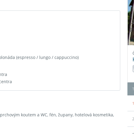
lonáda (espresso / lungo / cappuccino)
ntra
centra
1
 sprchovým koutem a WC, fén, župany, hotelová kosmetika,
2