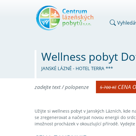
Vyhledá
Wellness pobyt Dot
JANSKÉ LÁZNĚ - HOTEL TERRA ***
CENA 
zadejte text / polopenze
5 700 Kč
Užijte si wellness pobyt v Janských Lázních, kde 
se zregenerovat a načerpat novou energii do srdc
imožnost procházek v okouzlující přírodě. Vydejte 