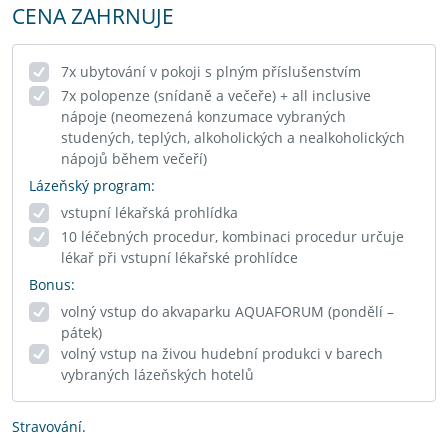
CENA ZAHRNUJE
7x ubytování v pokoji s plným příslušenstvím
7x polopenze (snídaně a večeře) + all inclusive
nápoje (neomezená konzumace vybraných
studených, teplých, alkoholických a nealkoholických
nápojů během večeří)
Lázeňský program:
vstupní lékařská prohlídka
10 léčebných procedur, kombinaci procedur určuje
lékař při vstupní lékařské prohlídce
Bonus:
volný vstup do akvaparku AQUAFORUM (pondělí –
pátek)
volný vstup na živou hudební produkci v barech
vybraných lázeňských hotelů
Stravování.