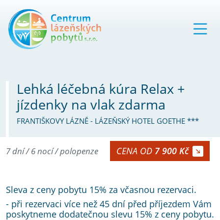
Lehká léčebná kúra Relax +
jízdenky na vlak zdarma
FRANTIŠKOVY LÁZNĚ - LÁZEŇSKÝ HOTEL GOETHE ***
CENA OD
7 900 Kč
7 dní / 6 nocí / polopenze
Sleva z ceny pobytu 15% za včasnou rezervaci.
- při rezervaci více než 45 dní před příjezdem Vám
poskytneme dodatečnou slevu 15% z ceny pobytu.