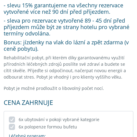
- slevu 15% garantujeme na všechny rezervace
vytvořené více než 90 dní před příjezdem.
- sleva pro rezervace vytvořené 89 - 45 dní před
příjezdem může být ze strany hotelu pro vybrané
termíny odvolána.
Bonus: jízdenky na vlak do lázní a zpět zdarma (v
ceně pobytu).
Rehabilitační pobyt, při kterém díky garantovanému využití
přírodních léčebných zdrojů posílíte své zdraví a budete se
cítit skvěle. Přijeďte si odpočinout, načerpat novou energii a
odbourat stres. Pobyt je vhodný i pro klienty vyššího věku.
Pobyt je možné prodloužit o libovolný počet nocí.
CENA ZAHRNUJE
6x ubytování v pokoji vybrané kategorie
6x polopenze formou bufetu
Léčebný program: