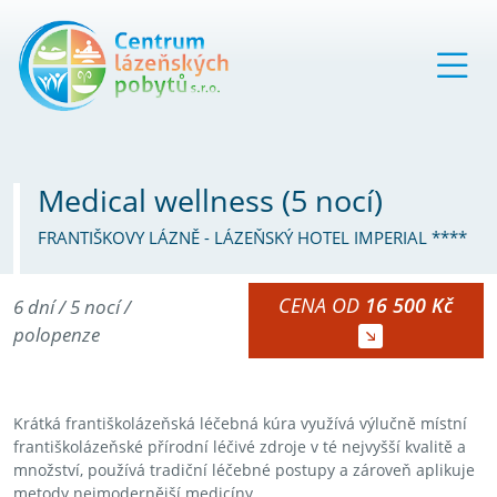
Medical wellness (5 nocí)
FRANTIŠKOVY LÁZNĚ - LÁZEŇSKÝ HOTEL IMPERIAL ****
CENA OD
16 500 Kč
6 dní / 5 nocí /
polopenze
Krátká františkolázeňská léčebná kúra využívá výlučně místní
františkolázeňské přírodní léčivé zdroje v té nejvyšší kvalitě a
množství, používá tradiční léčebné postupy a zároveň aplikuje
metody nejmodernější medicíny.