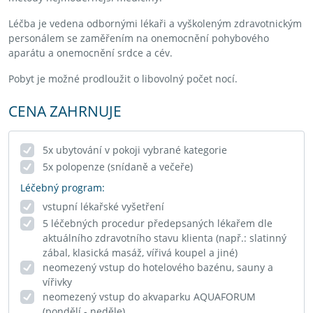
Léčba je vedena odbornými lékaři a vyškoleným zdravotnickým
personálem se zaměřením na onemocnění pohybového
aparátu a onemocnění srdce a cév.
Pobyt je možné prodloužit o libovolný počet nocí.
CENA ZAHRNUJE
5x ubytování v pokoji vybrané kategorie
5x polopenze (snídaně a večeře)
Léčebný program:
vstupní lékařské vyšetření
5 léčebných procedur předepsaných lékařem dle
aktuálního zdravotního stavu klienta (např.: slatinný
zábal, klasická masáž, vířivá koupel a jiné)
neomezený vstup do hotelového bazénu, sauny a
vířivky
neomezený vstup do akvaparku AQUAFORUM
(pondělí - neděle)