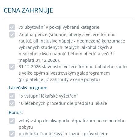
CENA ZAHRNUJE
7x ubytování v pokoji vybrané kategorie
7x plná penze (snídaně, obědy a večeře formou
rautu), all inclusive nápoje - neomezená konzumace
vybraných studených, teplých, alkoholických a
nealkoholických nápojů během obědů a večeří
(neplatí 31.12.2026).
31.12.2026 slavnostní večeře formou bohatého rautu
s velkolepým silvestrovským galaprogramem
(příplatek je již zahrnutý v ceně pobytu)
Lázeňský program:
1x vstupní lékařské vyšetření
10 léčebných procedur dle předpisu lékaře
Bonus:
volný vstup do akvaparku Aquaforum po celou dobu
pobytu
prohlídka Františkových Lázní s průvodcem