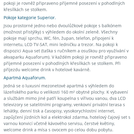
pokoji je rovněž připraveno příjemné posezení v pohodlných
křesílkách se stolkem.
Pokoje kategorie Superior.
Jsou prostorné jedno nebo dvoulůžkové pokoje s balkónem
(možnost přistýlky) s výhledem do okolní zeleně. Všechny
pokoje mají sprchu, WC, fén, župan, telefon, připojení k
internetu, LCD TV-SAT, mini ledničku a trezor. Na pokoji k
dispozici Aqua set (taška s ručníkem a osuškou pro využívání v
akvaparku Aquaforum). V každém pokoji je rovněž připraveno
příjemné posezení v pohodlných křesílkách se stolkem. Při
příjezdu welcome drink v hotelové kavárně.
Apartmá Aquaforum.
Jedná se o luxusní mezonetové apartmá s výhledem do
lázeňského parku o velikosti 160 m² obytné plochy. K vybavení
a službám mimo jiné patří koupelna s vířivou vanou, dva LCD
televizory se satelitními programy, venkovní privátní terasa s
lehátky, denní tisk a časopisy, vysokorychlostní internet,
zapůjčení jízdních kol a elektrokol zdarma, hotelový čajový set s
varnou konvicí včetně kávového servisu, čerstvé květiny,
welcome drink a mísa s ovocem po celou dobu pobytu.