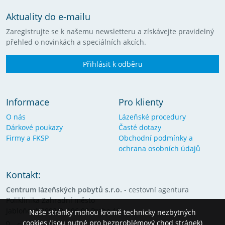
Aktuality do e-mailu
Zaregistrujte se k našemu newsletteru a získávejte pravidelný
přehled o novinkách a speciálních akcích.
Přihlásit k odběru
Informace
Pro klienty
O nás
Lázeňské procedury
Dárkové poukazy
Časté dotazy
Firmy a FKSP
Obchodní podmínky a
ochrana osobních údajů
Kontakt:
Centrum lázeňských pobytů s.r.o.
- cestovní agentura
Poliklinika Zahradní město
Jabloňová 2992/8, 106 00 Praha 10
Naše stránky mohou kromě technicky nezbytných
cookies (jsou nutné pro bezproblémový chod stránek)