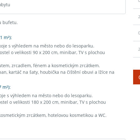
0
obytu
2
u bufetu.
0
1 m²):
koje s výhledem na město nebo do lesoparku.
2
tel o velikosti 90 x 200 cm, minibar, TV s plochou
utem, zrcadlem, fénem a kosmetickým zrcátkem.
pan, kartáč na šaty, houbička na čištění obuvi a lžíce na
7 m²):
oje s výhledem na město nebo do lesoparku.
el o velikosti 180 x 200 cm, minibar, TV s plochou
kosmetickým zrcátkem, hotelovou kosmetikou a WC.