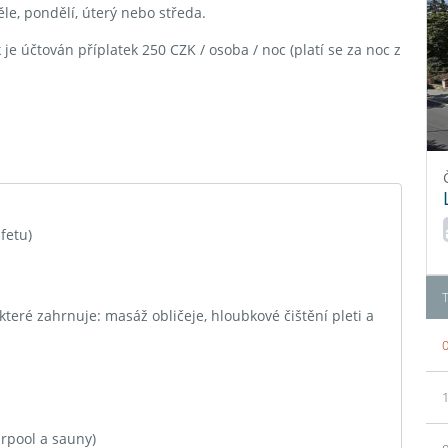
e, pondělí, úterý nebo středa.
je účtován příplatek 250 CZK / osoba / noc (platí se za noc z
fetu)
 které zahrnuje: masáž obličeje, hloubkové čištění pleti a
0
1
irpool a sauny)