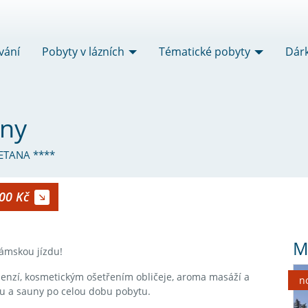
vání
Pobyty v lázních
Tématické pobyty
Dár
eny
ETANA ****
00 Kč
M
ámskou jízdu!
penzí, kosmetickým ošetřením obličeje, aroma masáží a
n
u a sauny po celou dobu pobytu.