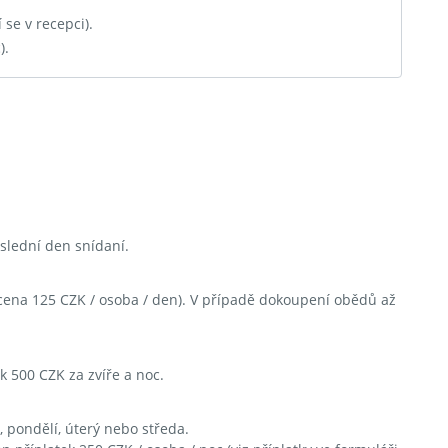
 se v recepci).
).
oslední den snídaní.
na 125 CZK / osoba / den). V případě dokoupení obědů až
 500 CZK za zvíře a noc.
pondělí, úterý nebo středa.