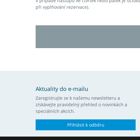
V případě nástupu ve čtvrtek nebo pátek je účtován
při vyplňování rezervace).
Aktuality do e-mailu
Zaregistrujte se k našemu newsletteru a
získávejte pravidelný přehled o novinkách a
speciálních akcích.
Přihlásit k odběru