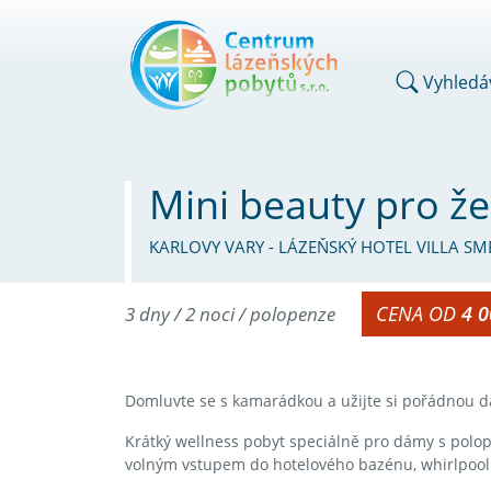
Vyhledá
Mini beauty pro ž
KARLOVY VARY - LÁZEŇSKÝ HOTEL VILLA SM
CENA OD
4 0
3 dny / 2 noci / polopenze
Domluvte se s kamarádkou a užijte si pořádnou d
Krátký wellness pobyt speciálně pro dámy s polo
volným vstupem do hotelového bazénu, whirlpool