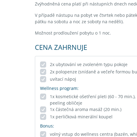
Zvýhodněná cena platí při nástupních dnech neděl
V případě nástupu na pobyt ve čtvrtek nebo pátek 
pátku na sobotu a noc ze soboty na neděli).
Možnost prodloužení pobytu o 1 noc.
CENA ZAHRNUJE
2x ubytování ve zvoleném typu pokoje
2x polopenze (snídaně a večeře formou bu
uvítací nápoj
Wellness program:
1x kosmetické ošetření pleti (60 - 70 min.),
peeling obličeje
1x částečná aroma masáž (20 min.)
1x perličková minerální koupel
Bonus:
volný vstup do wellness centra (bazén, wh