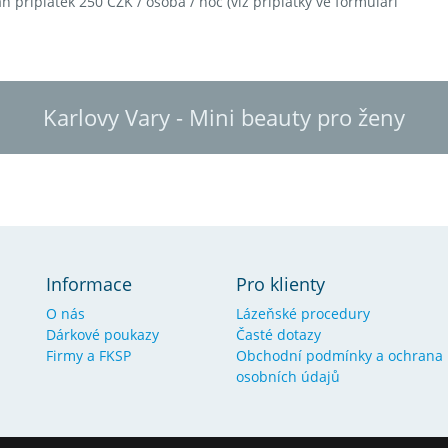
 příplatek 250 CZK / osoba / noc (viz příplatky ve formuláři
Karlovy Vary - Mini beauty pro ženy
Informace
Pro klienty
O nás
Lázeňské procedury
Dárkové poukazy
Časté dotazy
Firmy a FKSP
Obchodní podmínky a ochrana
osobních údajů