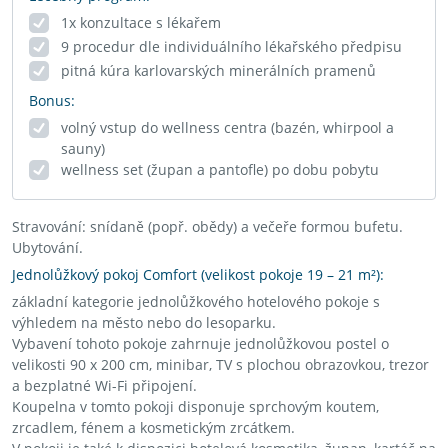
1x konzultace s lékařem
9 procedur dle individuálního lékařského předpisu
pitná kúra karlovarských minerálních pramenů
Bonus:
volný vstup do wellness centra (bazén, whirpool a
sauny)
wellness set (župan a pantofle) po dobu pobytu
Stravování: snídaně (popř. obědy) a večeře formou bufetu.
Ubytování.
Jednolůžkový pokoj Comfort (velikost pokoje 19 – 21 m²):
základní kategorie jednolůžkového hotelového pokoje s
výhledem na město nebo do lesoparku.
Vybavení tohoto pokoje zahrnuje jednolůžkovou postel o
velikosti 90 x 200 cm, minibar, TV s plochou obrazovkou, trezor
a bezplatné Wi-Fi připojení.
Koupelna v tomto pokoji disponuje sprchovým koutem,
zrcadlem, fénem a kosmetickým zrcátkem.