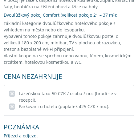
V pokoji je také k dispozici hotelová kosmetika, župan, kartáč na
šaty, houbička na čištění obuvi a lžíce na boty.
Dvoulůžkový pokoj Comfort (velikost pokoje 21 – 37 m²):
základní kategorie dvoulůžkového hotelového pokoje s
výhledem na město nebo do lesoparku.
Vybavení tohoto pokoje zahrnuje dvoulůžkovou postel o
velikosti 180 x 200 cm, minibar, TV s plochou obrazovkou,
trezor a bezplatné Wi-Fi připojení.
Vlastní koupelna se sprchou nebo vanou, fénem, kosmetickým
zrcátkem, hotelovou kosmetikou a WC.
CENA NEZAHRNUJE
Lázeňskou taxu 50 CZK / osoba / noc (hradí se v
recepci).
Parkování u hotelu (poplatek 425 CZK / noc).
POZNÁMKA
Příjezd a odjezd.