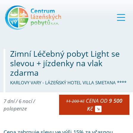
Zimní Léčebný pobyt Light se
slevou + jízdenky na vlak
zdarma
KARLOVY VARY - LÁZEŇSKÝ HOTEL VILLA SMETANA ****
CENA OD
9 500
7 dní / 6 nocí /
11 200 Kč
polopenze
Kč
Cena zahrnuje slevu ve výši 15% za včasnou