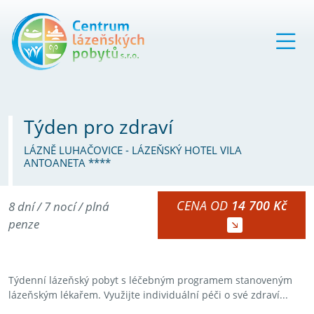
Týden pro zdraví
LÁZNĚ LUHAČOVICE - LÁZEŇSKÝ HOTEL VILA
ANTOANETA ****
CENA OD
14 700 Kč
8 dní / 7 nocí / plná
penze
Týdenní lázeňský pobyt s léčebným programem stanoveným
lázeňským lékařem. Využijte individuální péči o své zdraví...