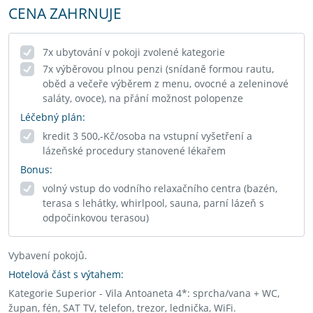
CENA ZAHRNUJE
7x ubytování v pokoji zvolené kategorie
7x výběrovou plnou penzi (snídaně formou rautu,
oběd a večeře výběrem z menu, ovocné a zeleninové
saláty, ovoce), na přání možnost polopenze
Léčebný plán:
kredit 3 500,-Kč/osoba na vstupní vyšetření a
lázeňské procedury stanovené lékařem
Bonus:
volný vstup do vodního relaxačního centra (bazén,
terasa s lehátky, whirlpool, sauna, parní lázeň s
odpočinkovou terasou)
Vybavení pokojů.
Hotelová část s výtahem:
Kategorie Superior - Vila Antoaneta 4*: sprcha/vana + WC,
župan, fén, SAT TV, telefon, trezor, lednička, WiFi.