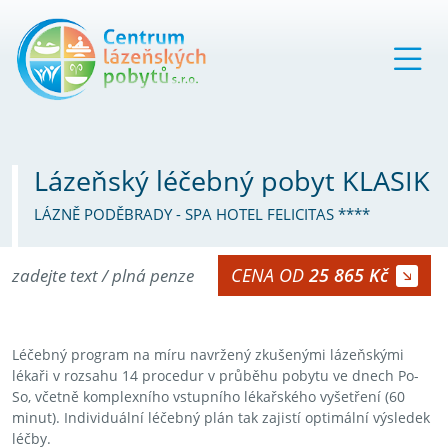
Lázeňský léčebný pobyt KLASIK
LÁZNĚ PODĚBRADY - SPA HOTEL FELICITAS ****
CENA OD
25 865 Kč
zadejte text / plná penze
Léčebný program na míru navržený zkušenými lázeňskými
lékaři v rozsahu 14 procedur v průběhu pobytu ve dnech Po-
So, včetně komplexního vstupního lékařského vyšetření (60
minut). Individuální léčebný plán tak zajistí optimální výsledek
léčby.