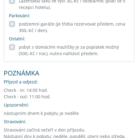
Lázeňskou taxu ve výši 30,-Kč / osoba/noc (platí se v
recepci hotelu).
Parkování:
podzemní garáže (je třeba rezervovat předem, cena
300,-Kč / den).
Ostatní:
pobyt s domácími mazlíčky je za poplatek možný
(500,-Kč / noc), nutno nahlásit předem.
POZNÁMKA
Příjezd a odjezd:
Check - in: 14:00 hod.
Check - out: 11:00 hod.
Upozornění:
nástupním dnem k pobytu je neděle
Stravování.
Stravování začíná večeří v den příjezdu.
Nástupní dny k pobytu: neděle, pondělí, úterý nebo středa.