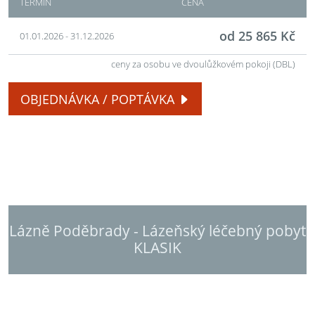
TERMÍN
CENA
od 25 865 Kč
01.01.2026 - 31.12.2026
ceny za osobu ve dvoulůžkovém pokoji (DBL)
OBJEDNÁVKA / POPTÁVKA
Lázně Poděbrady - Lázeňský léčebný pobyt
KLASIK