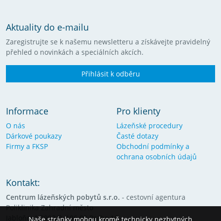
Aktuality do e-mailu
Zaregistrujte se k našemu newsletteru a získávejte pravidelný
přehled o novinkách a speciálních akcích.
Přihlásit k odběru
Informace
Pro klienty
O nás
Lázeňské procedury
Dárkové poukazy
Časté dotazy
Firmy a FKSP
Obchodní podmínky a
ochrana osobních údajů
Kontakt:
Centrum lázeňských pobytů s.r.o.
- cestovní agentura
Poliklinika Zahradní město
Jabloňová 2992/8, 106 00 Praha 10
Naše stránky mohou kromě technicky nezbytných