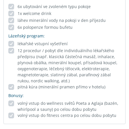
6x ubytování ve zvoleném typu pokoje
1x welcome drink
láhev minerální vody na pokoji v den příjezdu
6x polopenze formou bufetu
Lázeňský program:
lékařské vstupní vyšetření
12 procedur / pobyt dle individuálního lékařského
předpisu (např. klasická částečná masáž, inhalace,
plynová obálka, minerální koupel, přísadová koupel,
oxygenoterapie, léčebný tělocvik, elektroterapie,
magnetoterapie, slatinný zábal, parafinový zábal
rukou, nordic walking, atd.)
pitná kúra (minerální pramen přímo v hotelu)
Bonusy:
volný vstup do wellness světů Poeta a Aglaja (bazén,
whirlpool a sauny) po celou dobu pobytu
volný vstup do fitness centra po celou dobu pobytu