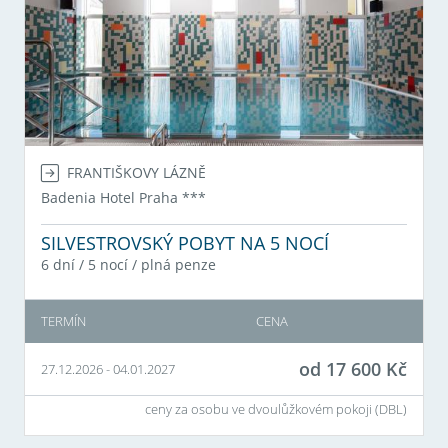
FRANTIŠKOVY LÁZNĚ
Badenia Hotel Praha
***
SILVESTROVSKÝ POBYT NA 5 NOCÍ
6 dní / 5 nocí
/
plná penze
TERMÍN
CENA
od
17 600
Kč
27.12.2026
-
04.01.2027
ceny za osobu ve dvoulůžkovém pokoji (
DBL
)