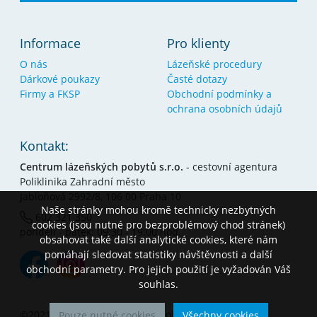
Informace
Pro klienty
O nás
Lázeňské procedury
Dárkové poukazy
Časté dotazy
Firmy a FKSP
Obchodní podmínky a
ochrana osobních údajů
Kontakt:
Centrum lázeňských pobytů s.r.o.
- cestovní agentura
Poliklinika Zahradní město
Jabloňová 2992/8, 106 00 Praha 10
Naše stránky mohou kromě technicky nezbytných
602 321 350
cookies (jsou nutné pro bezproblémový chod stránek)
pondělí - pátek: 09:30 - 19:00 hod.
obsahovat také další analytické cookies, které nám
pomáhají sledovat statistiky návštěvnosti a další
obchodní parametry. Pro jejich použití je vyžadován Váš
souhlas.
©2021 - Centrum lázeňských pobytů s.r.o.
_
Pouze nutné cookies
Všechny cookies