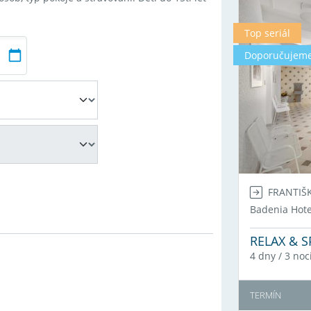
Top seriál
Doporučujem
FRANTIŠ
Badenia Hote
RELAX & S
4 dny / 3 noc
TERMÍN