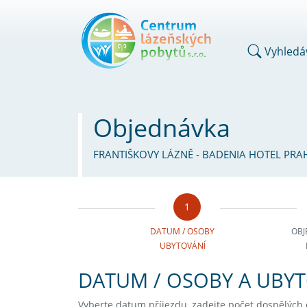
Vyhledá
Objednávka
FRANTIŠKOVY LÁZNĚ - BADENIA HOTEL PRAH
1
DATUM / OSOBY
OBJ
UBYTOVÁNÍ
DATUM / OSOBY A UBY
Vyberte datum příjezdu, zadejte počet dospělých os