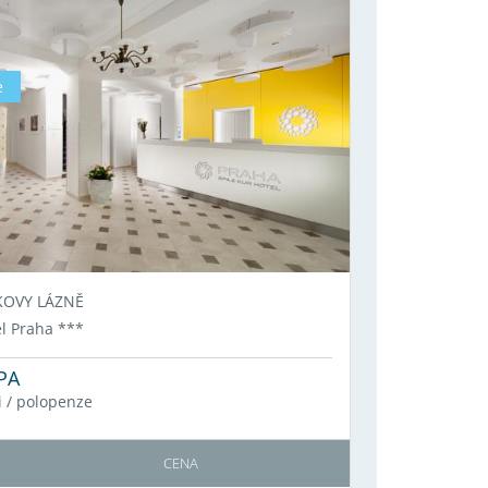
e
KOVY LÁZNĚ
l Praha
***
PA
i
/
polopenze
CENA