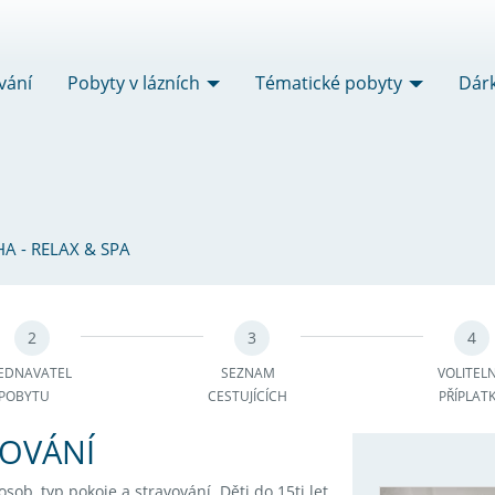
vání
Pobyty v lázních
Tématické pobyty
Dár
A - RELAX & SPA
2
3
4
EDNAVATEL
SEZNAM
VOLITEL
POBYTU
CESTUJÍCÍCH
PŘÍPLAT
TOVÁNÍ
ob, typ pokoje a stravování. Děti do 15ti let