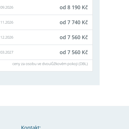
od
8 190
Kč
.09.2026
od
7 740
Kč
.11.2026
od
7 560
Kč
.12.2026
od
7 560
Kč
.03.2027
ceny za osobu ve dvoulůžkovém pokoji (
DBL
)
Kontakt: