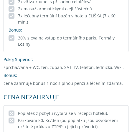
2x vířivá koupel s přísadou celotělová
2x masáž aromatickými oleji částečná
7x léčebný termální bazén v hotelu ELIŠKA (7 x 60
min.)
Bonus:
30% sleva na vstup do termálního parku Termály
Losiny
Pokoj Superior:
sprcha/vana + WC, fén, župan, SAT-TV, telefon, lednička, WiFi.
Bonus:
cena zahrnuje bonus 1 noc s plnou penzí a léčením zdarma.
CENA NEZAHRNUJE
Poplatek z pobytu (vybírá se v recepci hotelu).
Parkování 50,-Kč/den (od poplatku jsou osvobozeni
držitelé průkazu ZTP/P a jejich průvodci).