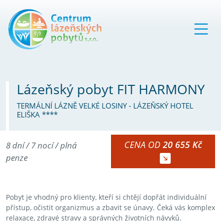
Lázeňský pobyt FIT HARMONY
TERMÁLNÍ LÁZNĚ VELKÉ LOSINY - LÁZEŇSKÝ HOTEL
ELIŠKA ****
CENA OD
20 655 Kč
8 dní / 7 nocí / plná
penze
Pobyt je vhodný pro klienty, kteří si chtějí dopřát individuální
přístup, očistit organizmus a zbavit se únavy. Čeká vás komplex
relaxace, zdravé stravy a správných životních návyků.