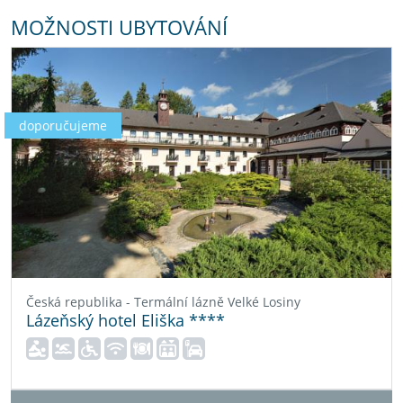
MOŽNOSTI UBYTOVÁNÍ
doporučujeme
Česká republika - Termální lázně Velké Losiny
Lázeňský hotel Eliška ****