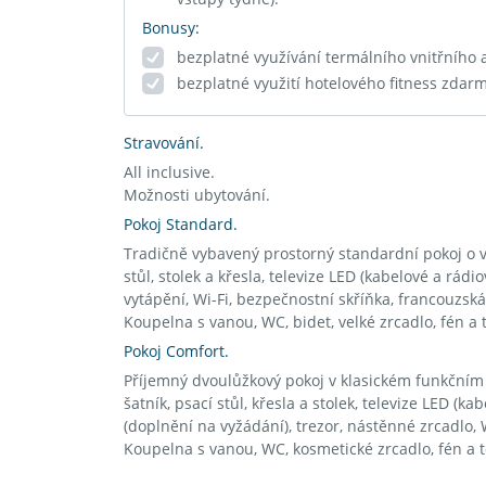
Bonusy:
bezplatné využívání termálního vnitřního
bezplatné využití hotelového fitness zdar
Stravování.
All inclusive.
Možnosti ubytování.
Pokoj Standard.
Tradičně vybavený prostorný standardní pokoj o v
stůl, stolek a křesla, televize LED (kabelové a rádi
vytápění, Wi-Fi, bezpečnostní skříňka, francouzsk
Koupelna s vanou, WC, bidet, velké zrcadlo, fén a 
Pokoj Comfort.
Příjemný dvoulůžkový pokoj v klasickém funkčním s
šatník, psací stůl, křesla a stolek, televize LED (k
(doplnění na vyžádání), trezor, nástěnné zrcadlo, W
Koupelna s vanou, WC, kosmetické zrcadlo, fén a t