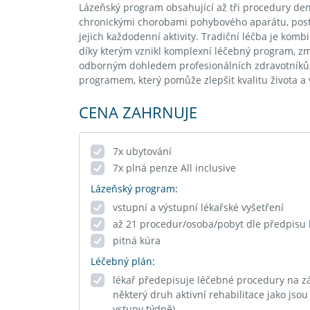
Lázeňský program obsahující až tři procedury de
chronickými chorobami pohybového aparátu, post
jejich každodenní aktivity. Tradiční léčba je kom
díky kterým vznikl komplexní léčebný program, zmír
odborným dohledem profesionálních zdravotníků, 
programem, který pomůže zlepšit kvalitu života a
CENA ZAHRNUJE
7x ubytování
7x plná penze All inclusive
Lázeňský program:
vstupní a výstupní lékařské vyšetření
až 21 procedur/osoba/pobyt dle předpisu 
pitná kúra
Léčebný plán:
lékař předepisuje léčebné procedury na z
některý druh aktivní rehabilitace jako jsou
vstupy týdně).