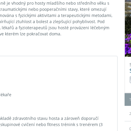
nně je vhodný pro hosty mladšího nebo středního věku s
raumatickými nebo pooperačními stavy, které omezují
binována s fyzickými aktivitami a terapeutickými metodami,
ňující ztuhlost a bolest a zlepšující pohyblivost. Pod
lékařů a fyzioterapeutů jsou hosté provázeni léčebným
 ve kterém lze pokračovat doma.
lékaře
2
ákladě zdravotního stavu hosta a zároveň doporučí
 skupinové cvičení nebo fitness trénink s trenérem (3
0