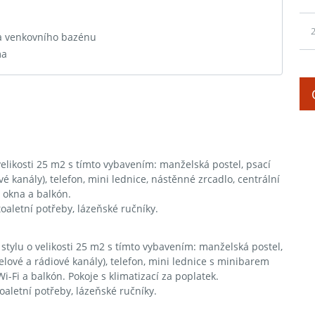
2
 a venkovního bazénu
ma
elikosti 25 m2 s tímto vybavením: manželská postel, psací
ové kanály), telefon, mini lednice, nástěnné zrcadlo, centrální
á okna a balkón.
toaletní potřeby, lázeňské ručníky.
tylu o velikosti 25 m2 s tímto vybavením: manželská postel,
abelové a rádiové kanály), telefon, mini lednice s minibarem
i-Fi a balkón. Pokoje s klimatizací za poplatek.
oaletní potřeby, lázeňské ručníky.