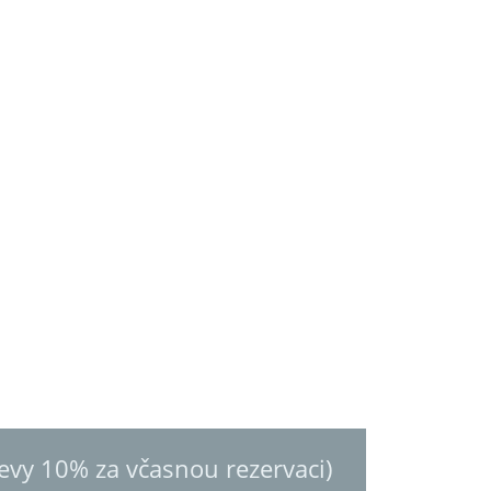
levy 10% za včasnou rezervaci)