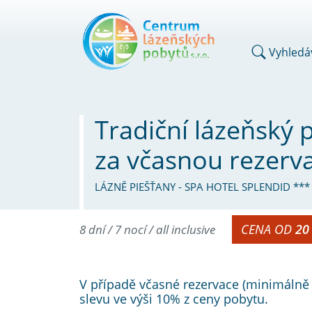
Vyhledá
Tradiční lázeňský
za včasnou rezerva
LÁZNĚ PIEŠŤANY - SPA HOTEL SPLENDID ***
CENA OD
20
8 dní / 7 nocí / all inclusive
V případě včasné rezervace (minimálně
slevu ve výši 10% z ceny pobytu.