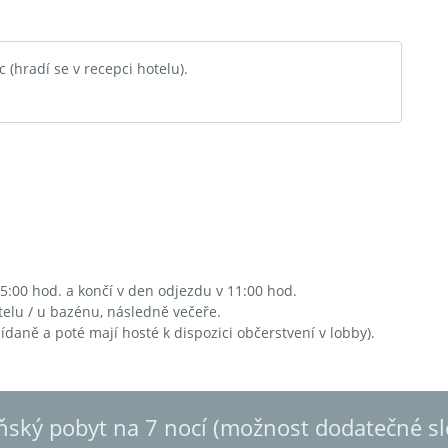
 (hradí se v recepci hotelu).
15:00 hod. a končí v den odjezdu v 11:00 hod.
telu / u bazénu, následně večeře.
ídaně a poté mají hosté k dispozici občerstvení v lobby).
eňský pobyt na 7 nocí (možnost dodatečné s