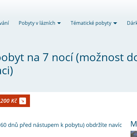
vání
Pobyty v lázních
Tématické pobyty
Dár
 pobyt na 7 nocí (možnost 
ci)
 200 Kč
M
 60 dnů před nástupem k pobytu) obdržíte navíc