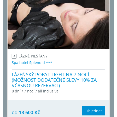
LÁZNĚ PIEŠŤANY
Spa hotel Splendid ***
LÁZEŇSKÝ POBYT LIGHT NA 7 NOCÍ
(MOŽNOST DODATEČNÉ SLEVY 10% ZA
VČASNOU REZERVACI)
8 dní / 7 nocí / all inclusive
Objednat
od
18 600 Kč