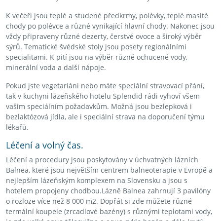
K večeři jsou teplé a studené předkrmy, polévky, teplé masité
chody po polévce a různé vynikající hlavní chody. Nakonec jsou
vždy připraveny různé dezerty, čerstvé ovoce a široký výběr
sýrů. Tematické švédské stoly jsou posety regionálními
specialitami. K pití jsou na výběr různé ochucené vody,
minerální voda a další nápoje.
Pokud jste vegetariáni nebo máte speciální stravovací přání,
tak v kuchyni lázeňského hotelu Splendid rádi vyhoví všem
vašim speciálním požadavkům. Možná jsou bezlepková i
bezlaktózová jídla, ale i speciální strava na doporučení týmu
lékařů.
Léčení a volný čas.
Léčení a procedury jsou poskytovány v úchvatných lázních
Balnea, které jsou největším centrem balneoterapie v Evropě a
nejlepším lázeňským komplexem na Slovensku a jsou s
hotelem propojeny chodbou.Lázně Balnea zahrnují 3 pavilóny
o rozloze více než 8 000 m2. Dopřát si zde můžete různé
termální koupele (zrcadlové bazény) s různými teplotami vody,