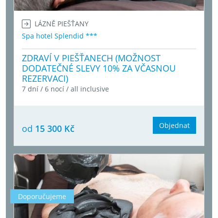
LÁZNĚ PIEŠŤANY
Spa hotel Splendid ***
ZDRAVÍ V PIEŠŤANECH (MOŽNOST
DODATEČNÉ SLEVY 10% ZA VČASNOU
REZERVACI)
7 dní / 6 nocí / all inclusive
Objednat
od
15 300 Kč
Doporučujeme