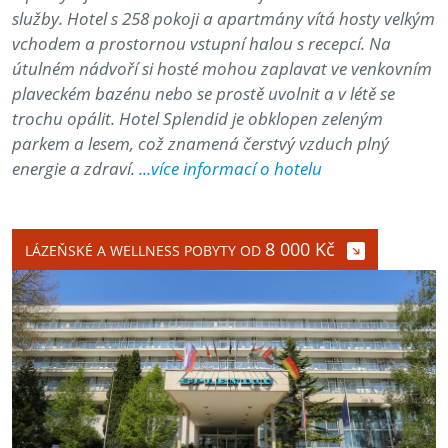
služby. Hotel s 258 pokoji a apartmány vítá hosty velkým
vchodem a prostornou vstupní halou s recepcí. Na
útulném nádvoří si hosté mohou zaplavat ve venkovním
plaveckém bazénu nebo se prostě uvolnit a v létě se
trochu opálit. Hotel Splendid je obklopen zeleným
parkem a lesem, což znamená čerstvý vzduch plný
energie a zdraví.
...více informací o hotelu
8 000 Kč
LÁZEŇSKÉ A WELLNESS POBYTY OD