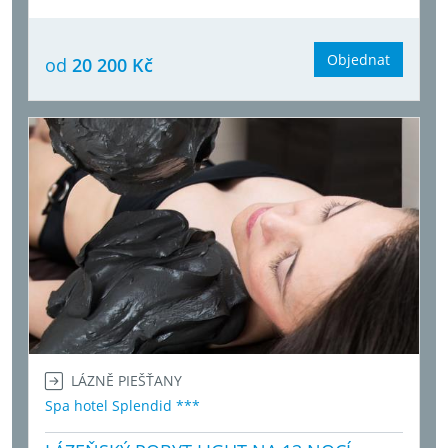
Objednat
od
20 200 Kč
LÁZNĚ PIEŠŤANY
Spa hotel Splendid ***