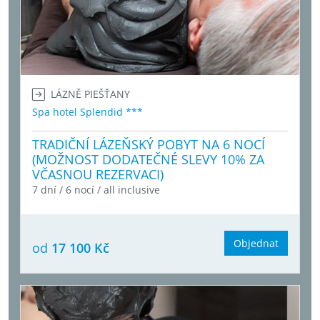
LÁZNĚ PIEŠŤANY
Spa hotel Splendid ***
TRADIČNÍ LÁZEŇSKÝ POBYT NA 6 NOCÍ
(MOŽNOST DODATEČNÉ SLEVY 10% ZA
VČASNOU REZERVACI)
7 dní / 6 nocí / all inclusive
Objednat
od
17 100 Kč