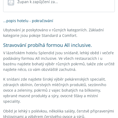
Župan k zapůjčení za...
...popis hotelu - pokračování
Ubytování je poskytováno v různých kategoriích. Základní
kategorie jsou pokoje Standard a Comfort.
Stravování probíhá formou All inclusive.
V lázeňském hotelu Splendid jsou snídaně, lehký oběd i večeře
podávány formou All inclusive. Ve všech restauracích i u
bazénu najdete bohatý výběr různých pokrmů, takže zde určitě
najdete něco, co vám obzvláště zachutná.
K snídani zde najdete široký výběr pekárenských specialit,
zdravých obilnin, čerstvých mléčných produktů, sezónního
ovoce a zeleniny, pokrmů z vajec bohatých na bílkoviny,
vybrané masné produkty a sýry, ovocné šťávy a místní
speciality.
Oběd je lehký s polévkou, několika saláty, čerstvě připravenými
těstovinami a výběrem čerstvého ovoce a sýrů.