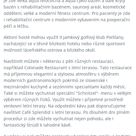
je zde velká aqua tělocvična a aqua cyklo bazén a dále krytý
bazén s rehabilitačním bazénem, saunový areál, kosmetické
oddělení, velké a moderní fitness centrum. Pro pacienty je zde
i rehabilitační centrum s moderním vybavením na pooperační
péči a léčbu.
Aktivní hosté mohou využít 9 jamkový golfový klub Piešťany,
nacházející se v těsné blízkosti hotelu nebo různé sportovní
možnosti lázeňského ostrova a blízkého okolí.
Navštívitt můžete i některou z pěti různých restaurací,
například Colonade Restaurant s letní terasou. Tato restaurace
má příjemnou elegantní a stylovou atmosféru s výběrem
moderních gastronomických pokrmů ze slovenské i
mezinárodní kuchyně a sezónními specialitami každý měsíc.
Také si můžete vychutnat speciální "Schnitzel"- menu s velkým
výběrem různých řízků. Využít můžete i příjemné prostředí
venkovní letní terasy. Na odpolední kávu pak doporučujeme
navštívit Café Splendid s letní terasou. Po dlouhém dni plném
procedur si zde můžete vychutnat nejen pohodu, ale i
fantastický štrúdl k lahodné kávě.