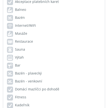
Akceptace platebních karet
Balneo
Bazén
Internet/WiFi
Masáže
Restaurace
Sauna
Výtah
Bar
Bazén - plavecký
Bazén - venkovní
Domácí mazlíčci po dohodě
Fitness
Kadeřník