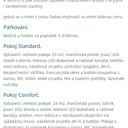
K večeru si pak můžete zaplavat v bazénovém areálu s krytými
i venkovními bazény.
Jedná se o hotel s celou řadou možností za velmi dobrou cenu.
Parkování.
Možné u hotelu za poplatek 3,-EUR/noc.
Pokoj Standard.
Vybavení: velikost pokoje 25 m2, manželská postel, psací stůl,
stolek a křesla, televize LED (kabelové a rádiové kanály), telefon,
mini lednice, nástěnné zrcadlo, centrální vytápění, Wi-Fi,
bezpečnostní skříňka, francouzská okna a balkón.Koupelna s
vanou, WC, bidet, velké zrcadlo, fén a toaletní potřeby, lázeňské
ručníky.
Pokoj Comfort.
Vybavení: velikost pokoje: 24 m2, manželská postel, šatník,
psací stůl, křesla a stolek, televize LED (kabelové a rádiové
kanály), telefon, mini lednice s minibarem (doplnění na
vyžádání), trezor, nástěnné zrcadlo, Wi-Fi a balkón. Pokoje s
klimatizací za poplatek.Koupelna s vanou, WC, kosmetické