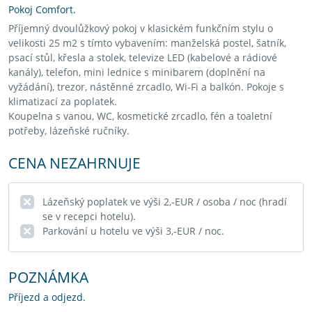
Pokoj Comfort.
Příjemný dvoulůžkový pokoj v klasickém funkčním stylu o
velikosti 25 m2 s tímto vybavením: manželská postel, šatník,
psací stůl, křesla a stolek, televize LED (kabelové a rádiové
kanály), telefon, mini lednice s minibarem (doplnění na
vyžádání), trezor, nástěnné zrcadlo, Wi-Fi a balkón. Pokoje s
klimatizací za poplatek.
Koupelna s vanou, WC, kosmetické zrcadlo, fén a toaletní
potřeby, lázeňské ručníky.
CENA NEZAHRNUJE
Lázeňský poplatek ve výši 2,-EUR / osoba / noc (hradí
se v recepci hotelu).
Parkování u hotelu ve výši 3,-EUR / noc.
POZNÁMKA
Příjezd a odjezd.