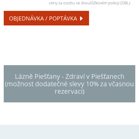
ceny za osobu ve dvoulůžkovém pokoji (DBL)
OBJEDNÁVKA / POPTÁVKA
Lázně Piešťany - Zdraví v Piešťanech
(možnost dodatečné slevy 10% za včasnou
rezervaci)