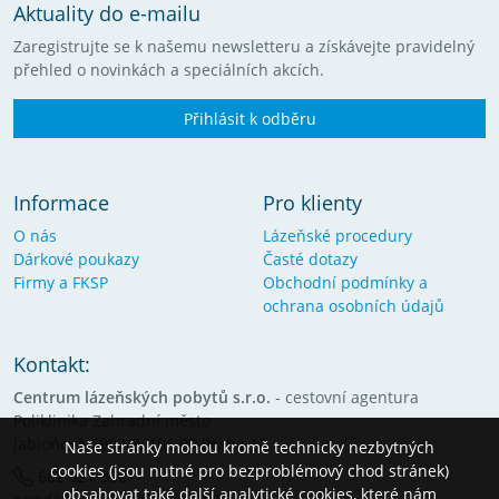
Aktuality do e-mailu
Zaregistrujte se k našemu newsletteru a získávejte pravidelný
přehled o novinkách a speciálních akcích.
Přihlásit k odběru
Informace
Pro klienty
O nás
Lázeňské procedury
Dárkové poukazy
Časté dotazy
Firmy a FKSP
Obchodní podmínky a
ochrana osobních údajů
Kontakt:
Centrum lázeňských pobytů s.r.o.
- cestovní agentura
Poliklinika Zahradní město
Jabloňová 2992/8, 106 00 Praha 10
Naše stránky mohou kromě technicky nezbytných
cookies (jsou nutné pro bezproblémový chod stránek)
602 321 350
obsahovat také další analytické cookies, které nám