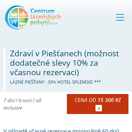
Zdraví v Piešťanech (možnost
dodatečné slevy 10% za
včasnou rezervaci)
LÁZNĚ PIEŠŤANY - SPA HOTEL SPLENDID ***
CENA OD
15 300 Kč
7 dní / 6 nocí / all
inclusive
V případě včasné rezervace (minimálně 60 dnů