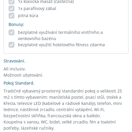
1x klasická masáž (částečná)
1x parafínový zábal
pitná kúra
Bonusy:
bezplatné využívání termálního vnitřního a
venkovního bazénu
bezplatné využití hotelového fitness zdarma
Stravování.
All inclusiv.
Možnosti ubytování.
Pokoj Standard.
Tradičně vybavený prostorný standardní pokoj o velikosti 25
m2 s tímto vybavením: manželská postel, psací stůl, stolek a
křesla, televize LED (kabelové a rádiové kanály), telefon, mini
lednice, nástěnné zrcadlo, centrální vytápění, Wi-Fi,
bezpečnostní skříňka, francouzská okna a balkón.
Koupelna s vanou, WC, bidet, velké zrcadlo, fén a toaletní
potřeby, lázeňské ručníky.