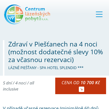
Zdraví v Piešťanech na 4 noci
(možnost dodatečné slevy 10%
za včasnou rezervaci)
LÁZNĚ PIEŠŤANY - SPA HOTEL SPLENDID ***
CENA OD
10 700 Kč
5 dní / 4 noci / all
inclusive
V případě včasné rezervace (minimálně 60 dnů