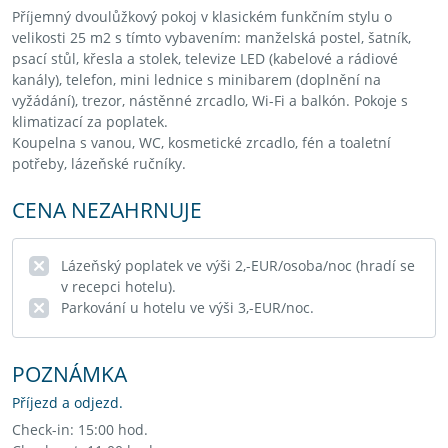
Příjemný dvoulůžkový pokoj v klasickém funkčním stylu o
velikosti 25 m2 s tímto vybavením: manželská postel, šatník,
psací stůl, křesla a stolek, televize LED (kabelové a rádiové
kanály), telefon, mini lednice s minibarem (doplnění na
vyžádání), trezor, nástěnné zrcadlo, Wi-Fi a balkón. Pokoje s
klimatizací za poplatek.
Koupelna s vanou, WC, kosmetické zrcadlo, fén a toaletní
potřeby, lázeňské ručníky.
CENA NEZAHRNUJE
Lázeňský poplatek ve výši 2,-EUR/osoba/noc (hradí se
v recepci hotelu).
Parkování u hotelu ve výši 3,-EUR/noc.
POZNÁMKA
Příjezd a odjezd.
Check-in: 15:00 hod.